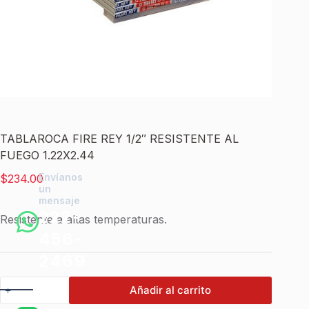
TABLAROCA FIRE REY 1/2″ RESISTENTE AL
FUEGO 1.22X2.44
Envíanos
$
234.00
un
mensaje
222-
Resistente a altas temperaturas.
456-
2469
TABLAROCA
Añadir al carrito
FIRE