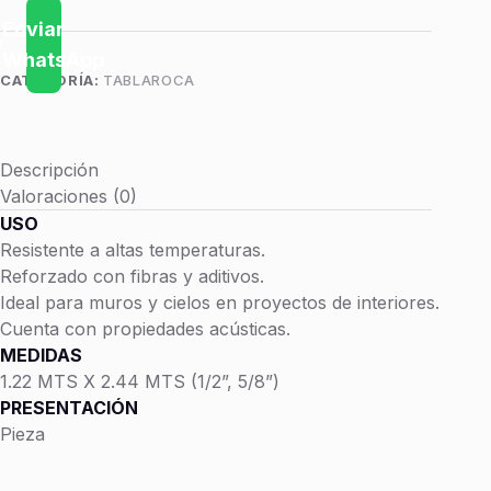
REY
Muros
Enviar
1/2″
RESISTENTE
el
WhatsApp
AL
CATEGORÍA:
TABLAROCA
Mismo
FUEGO
Día
1.22X2.44
cantidad
Descripción
L
i
Valoraciones (0)
s
USO
t
o
Resistente a altas temperaturas.
s
Reforzado con fibras y aditivos.
e
n
Ideal para muros y cielos en proyectos de interiores.
5
Cuenta con propiedades acústicas.
h
o
MEDIDAS
r
1.22 MTS X 2.44 MTS (1/2”, 5/8”)
a
s
PRESENTACIÓN
Pieza
H