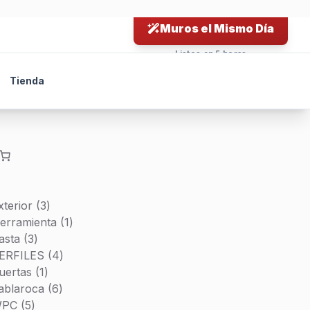
Listos en 5 horas
Tienda
3
xterior
3
productos
1
erramienta
1
3
producto
asta
3
productos
4
ERFILES
4
1
productos
uertas
1
producto
6
ablaroca
6
5
productos
PC
5