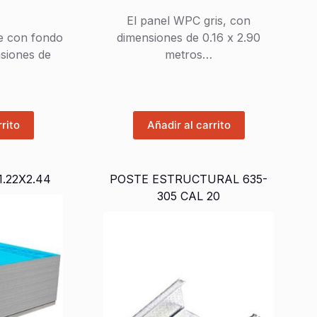
El panel WPC gris, con
inal
al
era:
es:
e con fondo
dimensiones de 0.16 x 2.90
$2,500.00.
$1,999.99.
siones de
metros…
500.00.
999.99.
rrito
Añadir al carrito
1.22X2.44
POSTE ESTRUCTURAL 635-
305 CAL 20