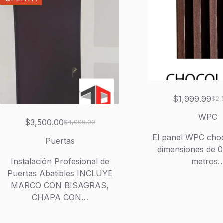
$
1,999.99
$
2,
El
El
prec
prec
WPC
$
3,500.00
$
4,000.00
El
El
orig
actu
El panel WPC choc
precio
precio
era:
es:
Puertas
dimensiones de 0
original
actual
$2,
$1,
Instalación Profesional de
metros
era:
es:
Puertas Abatibles INCLUYE
$4,000.00.
$3,500.00.
MARCO CON BISAGRAS,
CHAPA CON…