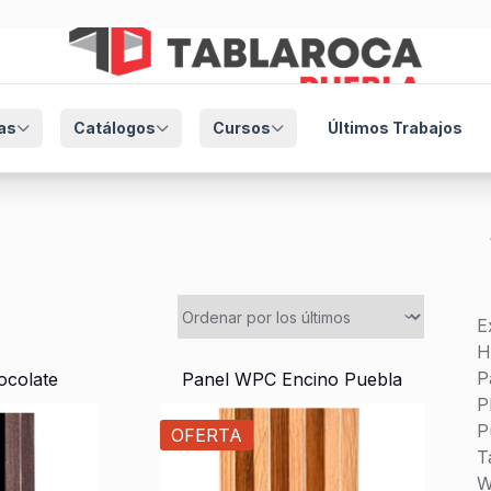
as
Catálogos
Cursos
Últimos Trabajos
E
H
P
ocolate
Panel WPC Encino Puebla
P
P
OFERTA
T
W