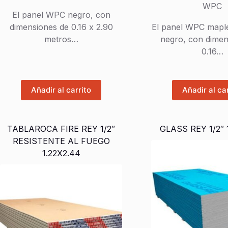
El panel WPC negro, con
era:
es:
orig
actu
dimensiones de 0.16 x 2.90
El panel WPC mapl
$2,500.00.
$1,999.99.
era:
es:
metros…
negro, con dimen
$2,
$1,
0.16…
Añadir al carrito
Añadir al ca
TABLAROCA FIRE REY 1/2″
GLASS REY 1/2″ 
RESISTENTE AL FUEGO
1.22X2.44