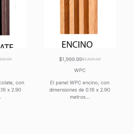
$
1,999.99
500.00
$
2,500.00
El
El
io
io
precio
precio
WPC
inal
al
original
actual
olate, con
El panel WPC encino, con
era:
es:
.16 x 2.90
dimensiones de 0.16 x 2.90
500.00.
999.99.
$2,500.00.
$1,999.99.
…
metros…