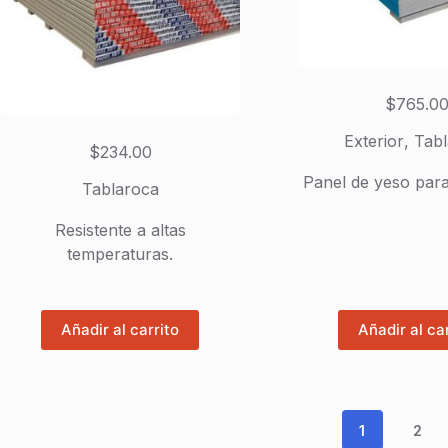
$
765.0
Exterior
,
Tab
$
234.00
Panel de yeso para
Tablaroca
Resistente a altas
temperaturas.
Añadir al carrito
Añadir al ca
1
2