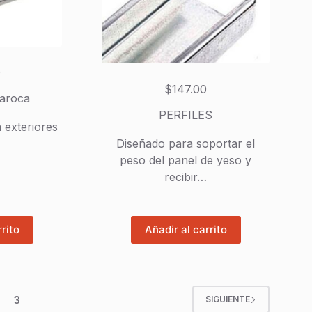
0
$
147.00
laroca
PERFILES
 exteriores
Diseñado para soportar el
peso del panel de yeso y
recibir…
rrito
Añadir al carrito
3
SIGUIENTE