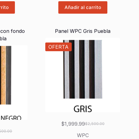
rrito
Añadir al carrito
 con fondo
Panel WPC Gris Puebla
bla
OFERTA
$
1,999.99
$
2,500.00
El
El
500.00
precio
precio
WPC
io
io
original
actual