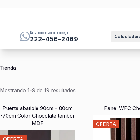
Envíanos un mensaje
Calculador
222-456-2469
Saltar
al
contenido
Tienda
Ordenado
Mostrando 1–9 de 19 resultados
por
los
Puerta abatible 90cm – 80cm
Panel WPC Ch
últimos
-70cm Color Chocolate tambor
MDF
OFERTA
OFERTA