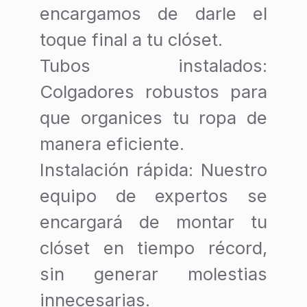
s
encargamos de darle el
toque final a tu clóset.
H
E
Tubos instalados
:
R
Colgadores robustos para
R
A
que organices tu ropa de
M
I
manera eficiente.
E
N
Instalación rápida
: Nuestro
T
A
equipo de expertos se
S
encargará de montar tu
Costo
clóset en tiempo récord,
de
Plafón
sin generar molestias
innecesarias.
Materiales