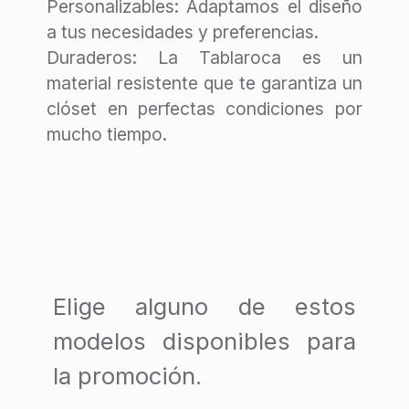
Personalizables
: Adaptamos el diseño
de
a tus necesidades y preferencias.
Closets
Duraderos
: La Tablaroca es un
material resistente que te garantiza un
Catálogo
clóset en perfectas condiciones por
de
mucho tiempo.
Cocinas
Catálogo
de
Chimeneas
A
Elige alguno de estos
P
R
modelos disponibles para
E
la promoción.
N
D
E