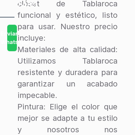
clóset de Tablaroca
2469
funcional y estético, listo
para usar. Nuestro precio
Muros
Enviar
incluye:
el
WhatsApp
Materiales de alta calidad
:
Mismo
Día
Utilizamos Tablaroca
resistente y duradera para
L
i
garantizar un acabado
s
t
o
impecable.
s
e
Pintura
: Elige el color que
n
5
mejor se adapte a tu estilo
h
o
r
y nosotros nos
a