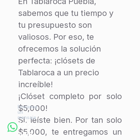
En Tablaroca Puebla,
sabemos que tu tiempo y
tu presupuesto son
valiosos. Por eso, te
ofrecemos la solución
perfecta: ¡clósets de
Tablaroca a un precio
increíble!
¡Clóset completo por solo
$5,000!
Envíanos
un
mensaje
Sí, leíste bien. Por tan solo
222-
$5,000, te entregamos un
456-