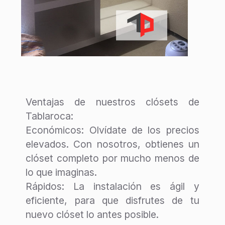
P
I
R
A
C
I
Ó
N
Catálogo
Ventajas de nuestros clósets de
de
Tablaroca:
Centros
Económicos
: Olvídate de los precios
de TV
elevados. Con nosotros, obtienes un
clóset completo por mucho menos de
Catálogo
lo que imaginas.
de
Rápidos
: La instalación es ágil y
Plafones
eficiente, para que disfrutes de tu
nuevo clóset lo antes posible.
Catálogo