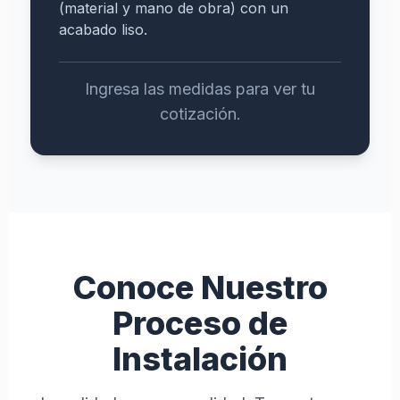
s
(material y mano de obra) con un
acabado liso.
H
E
Ingresa las medidas para ver tu
R
cotización.
R
A
M
I
E
N
T
A
S
Conoce Nuestro
Costo
Proceso de
de
Plafón
Instalación
Materiales