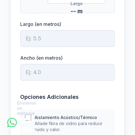
Largo
-- m
Largo (en metros)
Ancho (en metros)
Opciones Adicionales
Envíanos
un
mensaje
Aislamiento Acústico/Térmico
222-
Añade fibra de vidrio para reducir
456-
ruido y calor.