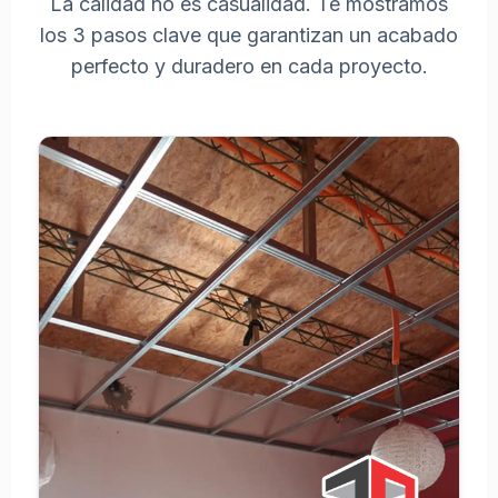
La calidad no es casualidad. Te mostramos
para
los 3 pasos clave que garantizan un acabado
Plafón
perfecto y duradero en cada proyecto.
Costo
de
Muro
Materiales
para Muro
Costo
de
Closet
I
N
S