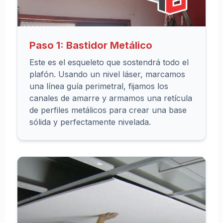
P
I
R
A
Paso 1: Bastidor Metálico
C
I
Este es el esqueleto que sostendrá todo el
Ó
plafón. Usando un nivel láser, marcamos
N
una línea guía perimetral, fijamos los
canales de amarre y armamos una retícula
Catálogo
de perfiles metálicos para crear una base
de
sólida y perfectamente nivelada.
Centros
de TV
Catálogo
de
Plafones
Catálogo