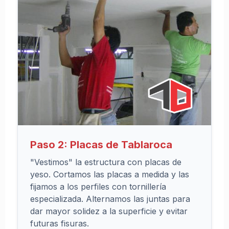
de
Closets
Catálogo
de
Cocinas
Catálogo
de
Chimeneas
Paso 2: Placas de Tablaroca
"Vestimos" la estructura con placas de
A
yeso. Cortamos las placas a medida y las
P
fijamos a los perfiles con tornillería
R
E
especializada. Alternamos las juntas para
N
dar mayor solidez a la superficie y evitar
D
futuras fisuras.
E