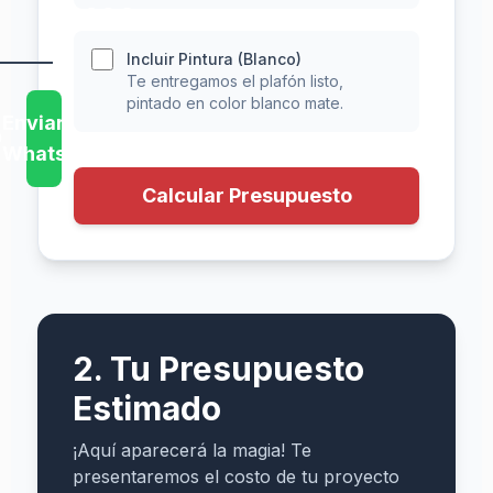
2469
Incluir Pintura (Blanco)
Te entregamos el plafón listo,
pintado en color blanco mate.
Muros
Enviar
el
WhatsApp
Mismo
Calcular Presupuesto
Día
L
i
s
t
o
s
2. Tu Presupuesto
e
n
Estimado
5
h
o
¡Aquí aparecerá la magia! Te
r
presentaremos el costo de tu proyecto
a