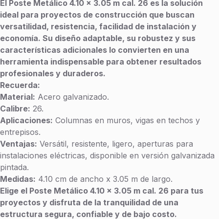
El Poste Metálico 4.10 x 3.05 m cal. 26 es la solución
P
ideal para proyectos de construcción que buscan
I
versatilidad, resistencia, facilidad de instalación y
R
A
economía. Su diseño adaptable, su robustez y sus
C
características adicionales lo convierten en una
I
herramienta indispensable para obtener resultados
Ó
profesionales y duraderos.
N
Recuerda:
Catálogo
Material:
Acero galvanizado.
Calibre:
26.
de
Aplicaciones:
Columnas en muros, vigas en techos y
Centros
entrepisos.
de TV
Ventajas:
Versátil, resistente, ligero, aperturas para
instalaciones eléctricas, disponible en versión galvanizada
Catálogo
pintada.
de
Medidas:
4.10 cm de ancho x 3.05 m de largo.
Plafones
Elige el Poste Metálico 4.10 x 3.05 m cal. 26 para tus
proyectos y disfruta de la tranquilidad de una
estructura segura, confiable y de bajo costo.
Catálogo