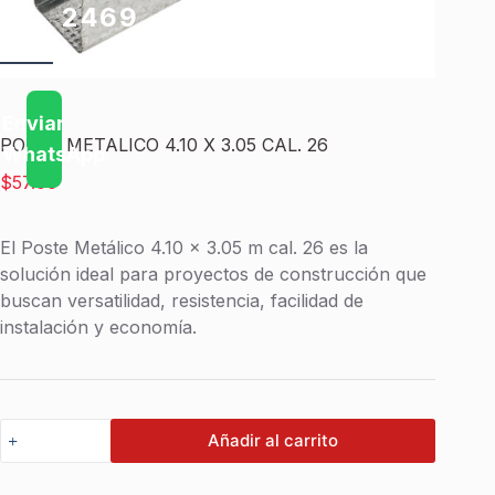
2469
Muros
Enviar
POSTE METALICO 4.10 X 3.05 CAL. 26
el
WhatsApp
$
57.00
Mismo
Día
El Poste Metálico 4.10 x 3.05 m cal. 26 es la
L
solución ideal para proyectos de construcción que
i
buscan versatilidad, resistencia, facilidad de
s
t
instalación y economía.
o
s
e
n
5
h
POSTE
Añadir al carrito
o
METALICO
r
4.10
a