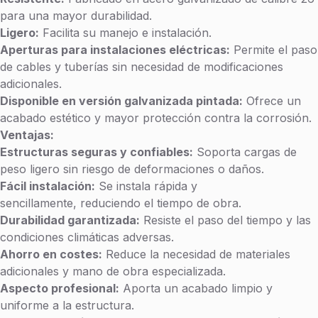
para
para una mayor durabilidad.
Plafón
Ligero:
Facilita su manejo e instalación.
Aperturas para instalaciones eléctricas:
Permite el paso
de cables y tuberías sin necesidad de modificaciones
Costo
adicionales.
de
Disponible en versión galvanizada pintada:
Ofrece un
Muro
acabado estético y mayor protección contra la corrosión.
Ventajas:
Materiales
Estructuras seguras y confiables:
Soporta cargas de
para Muro
peso ligero sin riesgo de deformaciones o daños.
Fácil instalación:
Se instala rápida y
Costo
sencillamente, reduciendo el tiempo de obra.
Durabilidad garantizada:
Resiste el paso del tiempo y las
de
condiciones climáticas adversas.
Closet
Ahorro en costes:
Reduce la necesidad de materiales
adicionales y mano de obra especializada.
I
Aspecto profesional:
Aporta un acabado limpio y
N
uniforme a la estructura.
S