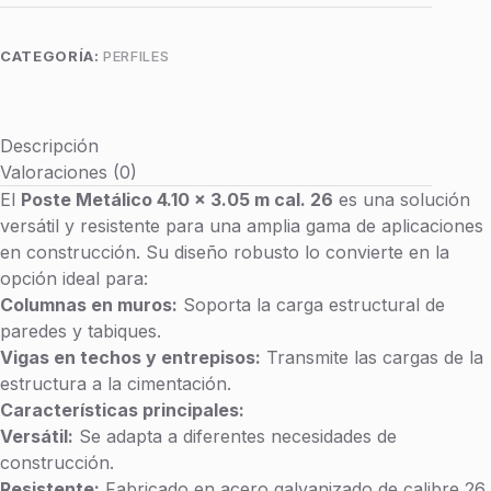
s
X
3.05
CAL.
CATEGORÍA:
PERFILES
H
26
E
cantidad
R
R
Descripción
A
Valoraciones (0)
M
El
Poste Metálico 4.10 x 3.05 m cal. 26
es una solución
I
versátil y resistente para una amplia gama de aplicaciones
E
N
en construcción. Su diseño robusto lo convierte en la
T
opción ideal para:
A
Columnas en muros:
Soporta la carga estructural de
S
paredes y tabiques.
Vigas en techos y entrepisos:
Transmite las cargas de la
Costo
estructura a la cimentación.
de
Características principales:
Plafón
Versátil:
Se adapta a diferentes necesidades de
construcción.
Materiales
Resistente:
Fabricado en acero galvanizado de calibre 26