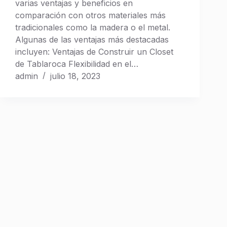
varias ventajas y beneficios en
de
comparación con otros materiales más
Closets
tradicionales como la madera o el metal.
Algunas de las ventajas más destacadas
Catálogo
incluyen: Ventajas de Construir un Closet
de Tablaroca Flexibilidad en el…
de
admin
julio 18, 2023
Cocinas
Catálogo
de
Chimeneas
A
P
R
E
N
D
E