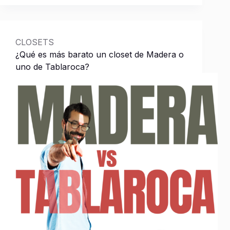
para
Plafón
CLOSETS
Costo
¿Qué es más barato un closet de Madera o
de
uno de Tablaroca?
Muro
Materiales
para Muro
Costo
de
Closet
I
N
S