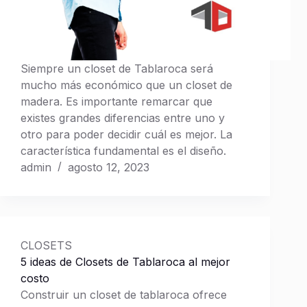
P
I
R
A
C
Siempre un closet de Tablaroca será
I
mucho más económico que un closet de
Ó
madera. Es importante remarcar que
N
existes grandes diferencias entre uno y
otro para poder decidir cuál es mejor. La
Catálogo
característica fundamental es el diseño.
de
admin
agosto 12, 2023
Centros
de TV
Catálogo
CLOSETS
de
5 ideas de Closets de Tablaroca al mejor
Plafones
costo
Construir un closet de tablaroca ofrece
Catálogo