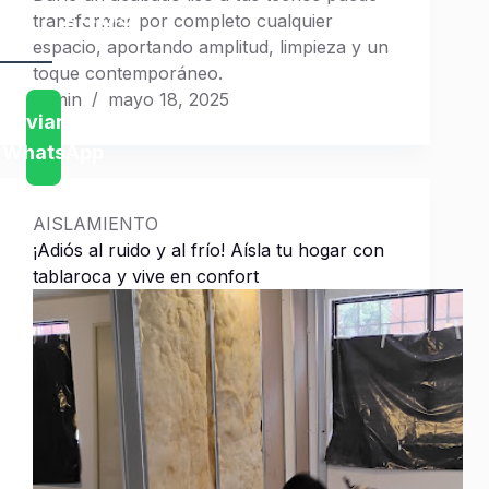
2469
transformar por completo cualquier
espacio, aportando amplitud, limpieza y un
toque contemporáneo.
admin
mayo 18, 2025
Muros
Enviar
el
WhatsApp
Mismo
Día
AISLAMIENTO
¡Adiós al ruido y al frío! Aísla tu hogar con
L
tablaroca y vive en confort
i
s
t
o
s
e
n
5
h
o
r
a