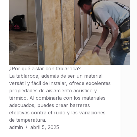
s
H
E
R
R
A
M
I
E
¿Por qué aislar con tablaroca?
N
La tablaroca, además de ser un material
T
A
versátil y fácil de instalar, ofrece excelentes
S
propiedades de aislamiento acústico y
térmico. Al combinarla con los materiales
Costo
adecuados, puedes crear barreras
de
efectivas contra el ruido y las variaciones
Plafón
de temperatura.
admin
abril 5, 2025
Materiales