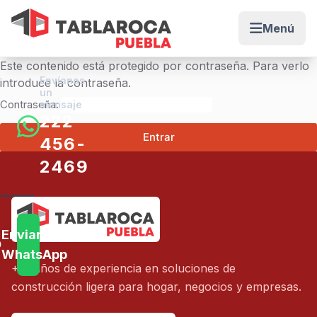
Menú
Abrir me
Este contenido está protegido por contraseña. Para verlo
Envíanos
introduce la contraseña.
un
Contraseña:
mensaje
222-
456-
2469
Muros
Enviar
el
WhatsApp
+15 años de experiencia en soluciones de
Mismo
construcción ligera para hogar, negocios y empresas.
Día