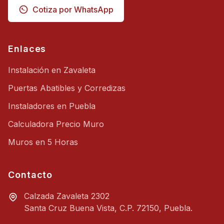
L
Cotiza por WhatsApp
i
s
t
o
s
Enlaces
e
n
Instalación en Zavaleta
5
h
o
Puertas Abatibles y Corredizas
r
a
Instaladores en Puebla
s
Calculadora Precio Muro
Muros en 5 Horas
H
E
R
R
Contacto
A
M
Calzada Zavaleta 2302
I
Santa Cruz Buena Vista, C.P. 72150, Puebla.
E
N