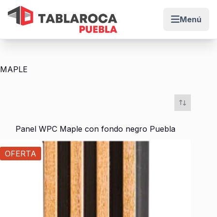
Menú
Abrir me
Saltar
al
contenido
MAPLE
Panel WPC Maple con fondo negro Puebla
OFERTA