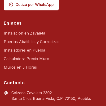
L
Cotiza por WhatsApp
i
s
t
o
s
Enlaces
e
n
Instalación en Zavaleta
5
h
o
Puertas Abatibles y Corredizas
r
a
Instaladores en Puebla
s
Calculadora Precio Muro
Muros en 5 Horas
H
E
R
R
Contacto
A
M
Calzada Zavaleta 2302
I
Santa Cruz Buena Vista, C.P. 72150, Puebla.
E
N