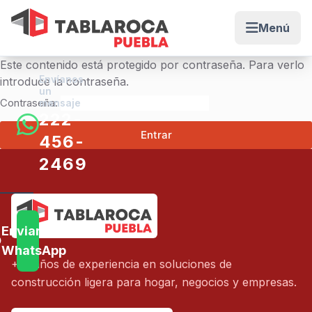
Menú
Abrir me
Este contenido está protegido por contraseña. Para verlo
Envíanos
introduce la contraseña.
un
Contraseña:
mensaje
222-
456-
2469
Muros
Enviar
el
WhatsApp
+15 años de experiencia en soluciones de
Mismo
construcción ligera para hogar, negocios y empresas.
Día